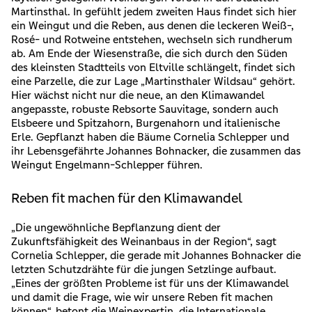
Martinsthal. In gefühlt jedem zweiten Haus findet sich hier
ein Weingut und die Reben, aus denen die leckeren Weiß-,
Rosé- und Rotweine entstehen, wechseln sich rundherum
ab. Am Ende der Wiesenstraße, die sich durch den Süden
des kleinsten Stadtteils von Eltville schlängelt, findet sich
eine Parzelle, die zur Lage „Martinsthaler Wildsau“ gehört.
Hier wächst nicht nur die neue, an den Klimawandel
angepasste, robuste Rebsorte Sauvitage, sondern auch
Elsbeere und Spitzahorn, Burgenahorn und italienische
Erle. Gepflanzt haben die Bäume Cornelia Schlepper und
ihr Lebensgefährte Johannes Bohnacker, die zusammen das
Weingut Engelmann-Schlepper führen.
Reben fit machen für den Klimawandel
„Die ungewöhnliche Bepflanzung dient der
Zukunftsfähigkeit des Weinanbaus in der Region“, sagt
Cornelia Schlepper, die gerade mit Johannes Bohnacker die
letzten Schutzdrähte für die jungen Setzlinge aufbaut.
„Eines der größten Probleme ist für uns der Klimawandel
und damit die Frage, wie wir unsere Reben fit machen
können“, betont die Weinexpertin, die Internationale